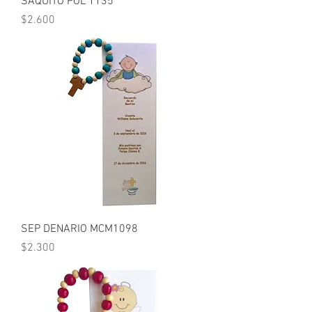
SAQUITO POL 1135
Precio
$2.600
SEP DENARIO MCM1098
Precio
$2.300