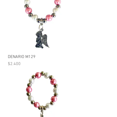
DENARIO M129
Precio
$2.400