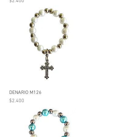
Precio
$2.400
DENARIO M126
Precio
$2.400