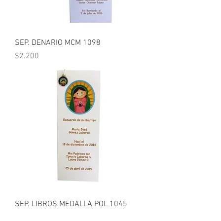
SEP. DENARIO MCM 1098
Precio
$2.200
SEP. LIBROS MEDALLA POL 1045
Precio
$1.900