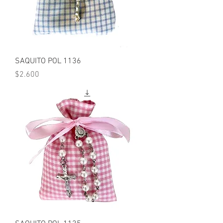
SAQUITO POL 1136
Precio
$2.600