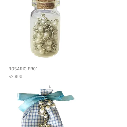
ROSARIO FR01
Precio
$2.800