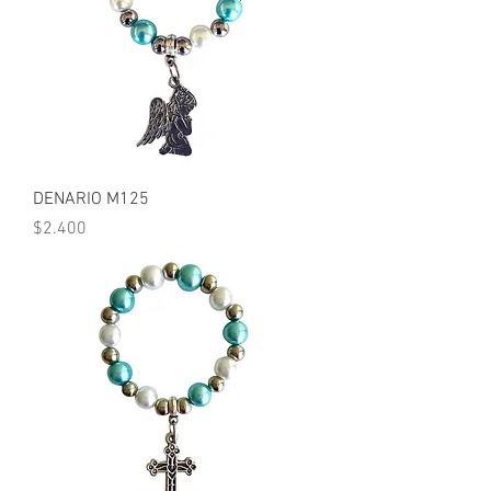
DENARIO M125
Precio
$2.400