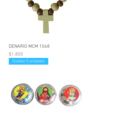
DENARIO MCM 1068
Precio
$1.800
Quedan 5 unidades