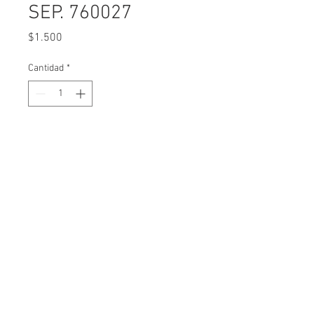
SEP. 760027
Precio
$1.500
Cantidad
*
Agregar al carrito
Marca libros de Primera Comunión y 
Confirmación en relieve.  Mide 6 x 
17 cms.
Links de interés
Nuestra historia
Preguntas frecuentes