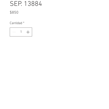
SEP. 13884
Precio
$850
Cantidad
*
Agregar al carrito
Marca Libros con cáliz para 
Recuerdo de Primera Comunión.  
Mide 6 x 18 cms.
Links de interés
Nuestra historia
Preguntas frecuentes