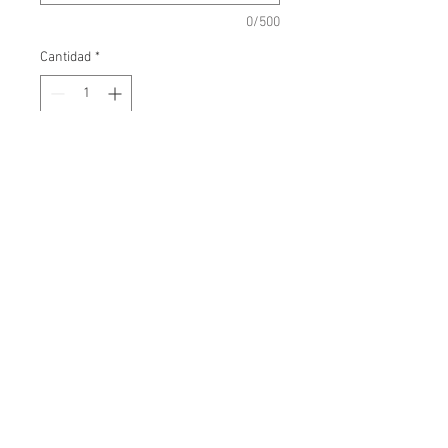
0/500
Cantidad
*
Agregar al carrito
Santito de Bautizo mide 7,5 por 12,5 
cms. 
Links de interés
Nuestra historia
Preguntas frecuentes
Contáctenos