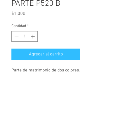
PARTE P520 B
Precio
$1.000
Cantidad
*
Agregar al carrito
Parte de matrimonio de dos colores.  
Mide 11 x 16 cerrado.
Links de interés
Nuestra historia
Preguntas frecuentes
Contáctenos