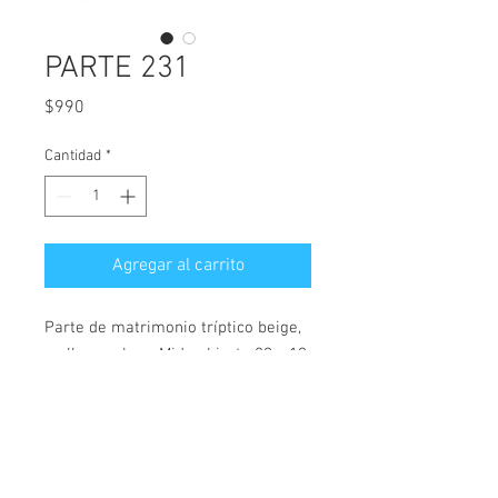
PARTE 231
Precio
$990
Cantidad
*
Agregar al carrito
Parte de matrimonio tríptico beige, 
no lleva sobre.  Mide abierto 29 x 19 
cms.
Links de interés