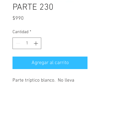
PARTE 230
Precio
$990
Cantidad
*
Agregar al carrito
Parte tríptico blanco.  No lleva 
sobre.  Mide 29 x 19 cms.
Links de interés
Nuestra historia
Preguntas frecuentes
Contáctenos