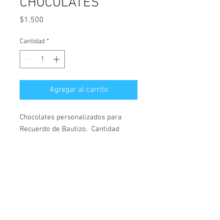
CHOCOLATES
Precio
$1.500
Cantidad
*
Agregar al carrito
Chocolates personalizados para 
Recuerdo de Bautizo.  Cantidad 
mínima 12 unidades.
Links de interés
Nuestra historia
Preguntas frecuentes
Contáctenos